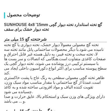
توضیحات محصول
SUNHOUSE 4x8 '15mm گچ تخته استاندارد تخته دیوار گچی
تخته دیوار خشک برای سقف
شرح
تخته گچ 15 میلی متر
تخته گچ معمولی معمولاً دیوار خشک، تخته دیواری یا گچ تخته
نامیده می شود.با دیگر محصولات ساختمانی پانل مانند تخته سه
لا، تخته سخت و تخته فیبر، به دلیل هسته غیر قابل احتراق و
صفحات کاغذی متفاوت است.هنگامی که اتصالات و سر بست ها
با سیستم ترکیبی درز پوشانده می شوند، تخته دیوار گچی یک
سطح پیوسته مناسب برای اکثر انواع دکوراسیون داخلی ایجاد می
کند.
ظاهر تخته گچی معمولی سطحی به رنگ عاج با پشت خاکستری
است.عمدتاً از گچ ساختمانی با مقدار مناسب مواد سبک وزن،
تقویت کننده الیاف و مواد افزودنی ساخته شده و به کاغذ
چسبانده می شود.
دارای ویژگی های وزن سبک و استحکام بالا، عایق حرارت و صدا
و ... می باشد.