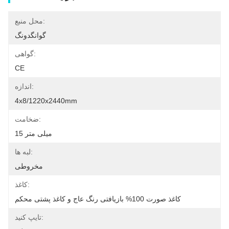
محل منبع:
گوانگدونگ
گواهی:
CE
اندازه:
4x8/1220x2440mm
ضخامت:
15 میلی متر
لبه ها:
مخروطی
کاغذ:
کاغذ صورت 100% بازیافتی رنگ عاج و کاغذ پشتی محکم
تایپ کنید: