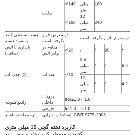
180
میلی
≮ 140
متر
صلیب
12
240
میلی
≮ 160
متر
در معرض قرار
چسب سطحی کاغذ
در معرض قرار نگرفته است
نگرفته است
به مواد هسته
مقاوم در
پایداری با آتش
≮ 20
/
/
20
/
برابر آتش
(حداقل)
9.5
6.8
/
/
میلی
متر
≮ 10
ضد آب
جذب آب (٪)
12
4.2
/
/
میلی
متر
درونی؛
IRa≤1.0
＜1.0
داخلی
رادیواکتیویته
＜1.0
Ir≤1.3
خارجی
استاندارد اجرایی: GB/T 9775-2008
توجه داشته باشید
کاربرد تخته گچی 15 میلی متری
گچ تخته معمولی کاربردهای وسیعی دارد