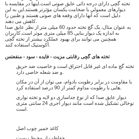
تخته گچی دارای درجه ذاتی عایق صوتی است.اینها در مقایسه با
دیوارهای معمولی با ضخامت یکسان مؤثرتر هستند.این به این
دلیل است که آنها دارای وقفه های صوتی هستند و طنین را
کاهش می دهند.
به عنوان مثال، یک گچ تخته حدود 60 میلی متر از نظر عایق صدا
به اندازه یک دیوار بنایی 85 میلی متری موثر است.کاربران
همچنین می توانند برای بهبود عملکرد بیشتر از تخته گچی
آکوستیک استفاده کنند.
تخته های گچی
رقابتی
مزیت - فایده - سود - منفعت
س
تخته گچ ماده ای غیر قابل احتراق است و خاصیت ضد حریق
و ضد شعله خاصی دارد.
با مقاومت در برابر رطوبت بادوام، می توان از آن در مکان
هایی با رطوبت مداوم کمتر از 90 درصد استفاده کرد.
دیوار عایق صدا که از نوع جداسازی دو لایه و تخته نواری
توخالی تشکیل شده است مانند دیوار آجری 24 سانتی متری
است.
کاغذ خمیر چوب اصل
حفاظت از محیط زیست