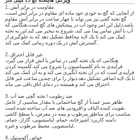
ویژگی های
تخته گچ 15 میلی متر
1. مقاومت در برابر آتش
از آنجایی که گچ به خودی خود ماده ای مقاوم در برابر آتش است،
گچ تخته گچی نیز می تواند تا چهار ساعت در برابر آتش مقاوم
باشد.دلیل این امر وجود آب در پیشکش های گچ است.هنگامی که
آب با آتش تماس پیدا می کند، شروع به تبخیر می کند.این به تخته
کمک می کند تا یک لایه محافظ تشکیل دهد که به جلوگیری از
گسترش آتش در یک دوره زمانی کمک می کند.
2. غیر قابل احتراق
هنگامی که یک تخته گچی در تماس با آتش قرار می گیرد،
فرآیندی به نام کلسیناسیون را شروع می کند.کلسینه کردن
فرآیندی است که در آن تخته آبگیری می کند و به آن کمک می کند
تا یک لایه اضافی تشکیل دهد.دیوار را برای چندین ساعت غیر قابل
احتراق می کند و همیشه در دمای اتاق باقی می ماند.
3. ضد رطوبت / تخته گچی ضد آب
ظاهر سبز عمدتاً از گچ ساختمانی با مقدار مناسبی از عامل
تقویت کننده الیاف و افزودنی های ضد آب ساخته شده است.
مناسب برای مناطق مرطوب و نیمه در معرض، با سطح کاشی.
دامنه کاربرد: آشپزخانه، حمام، لباسشویی، گاراژ، حمام،
لباسشویی، محیط مرطوب و غیره.
4. خواص آکوستیک