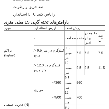
ضد حریق و رطوبت
استاندارد CTC را پاس کنید
پارامترهای تخته گچی 15 میلی متری
ارزش تست
ارزش استاندارد
مورد
مقاوم در
ضد
برابر
منظم
ضخامت
-
آب
آتش
9.5
≯ 9.5 کیلوگرم در متر
تراکم
7.5
7.5
7.5
میلی
مربع
(kg/m²)
متر
12
≯ 12.0 کیلوگرم در
11.5
9.5
9.5
میلی
متر مربع
متر
9.5
560
میلی
≮ 360
متر
موازی
12
700
میلی
≮ 500
متر
قدرت خمشی (N)
9.5